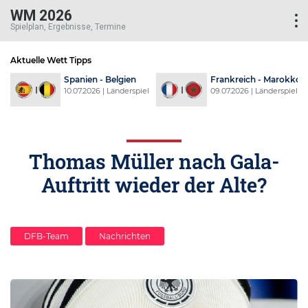
WM 2026
Spielplan, Ergebnisse, Termine
Aktuelle Wett Tipps
d
Spanien - Belgien
Frankreich - Marokko
l
10.07.2026 | Länderspiel
09.07.2026 | Länderspiel
Thomas Müller nach Gala-
Auftritt wieder der Alte?
DFB-Team
Nachrichten