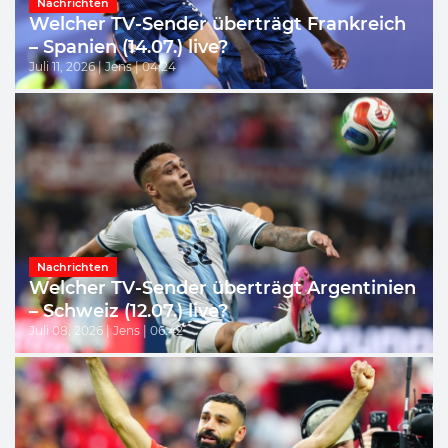
Nachrichten
Welcher TV-Sender überträgt Frankreich
– Spanien (14.07.) live?
Juli 11, 2026 | Jens | 04:24
Nachrichten
Welcher TV-Sender überträgt Argentinien
– Schweiz (12.07.) live?
Juli 08, 2026 | Jens | 06:42