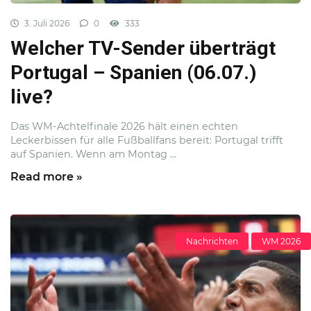
3. Juli 2026
0
333
Welcher TV-Sender überträgt
Portugal – Spanien (06.07.)
live?
Das WM-Achtelfinale 2026 hält einen echten
Leckerbissen für alle Fußballfans bereit: Portugal trifft
auf Spanien. Wenn am Montag ...
Read more »
Nachrichten
WM 2026