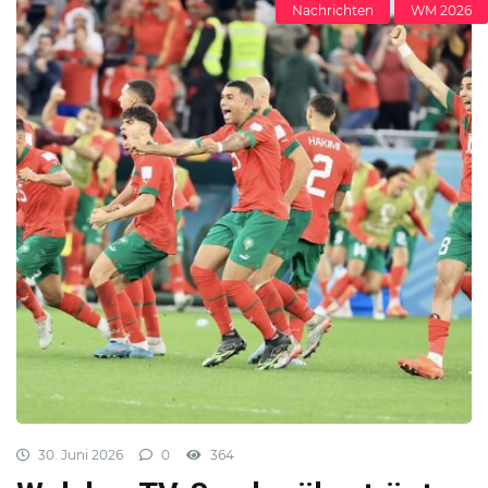
Nachrichten
WM 2026
30. Juni 2026
0
364