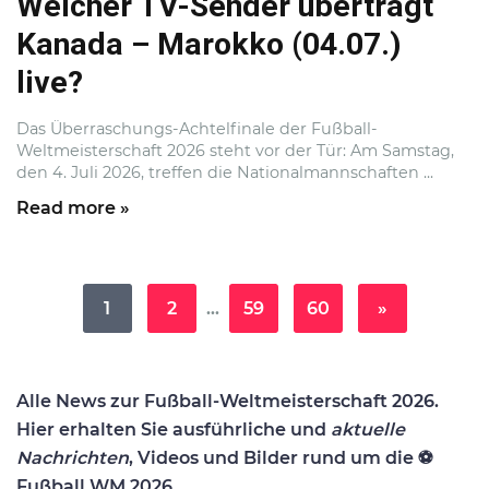
Welcher TV-Sender überträgt
Kanada – Marokko (04.07.)
live?
Das Überraschungs-Achtelfinale der Fußball-
Weltmeisterschaft 2026 steht vor der Tür: Am Samstag,
den 4. Juli 2026, treffen die Nationalmannschaften ...
Read more »
1
2
…
59
60
»
Alle News zur Fußball-Weltmeisterschaft 2026.
Hier erhalten Sie ausführliche und
aktuelle
Nachrichten
, Videos und Bilder rund um die ⚽
Fußball WM 2026