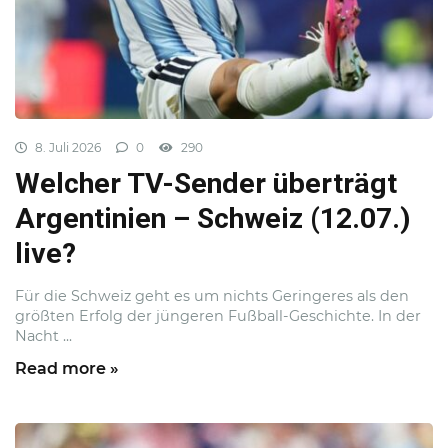
8. Juli 2026
0
290
Welcher TV-Sender überträgt
Argentinien – Schweiz (12.07.)
live?
Für die Schweiz geht es um nichts Geringeres als den
größten Erfolg der jüngeren Fußball-Geschichte. In der
Nacht ...
Read more »