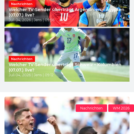
Nachrichten
Welcher TV-Sender überträgt Argentinien – Ägypten
(07.07.) live?
Juli 04, 2026 | Jens | 09:56
Nachrichten
Welcher TV-Sender überträgt Schweiz – Kolumbien
(07.07.) live?
Juli 04, 2026 | Jens | 09:12
Nachrichten
WM 2026