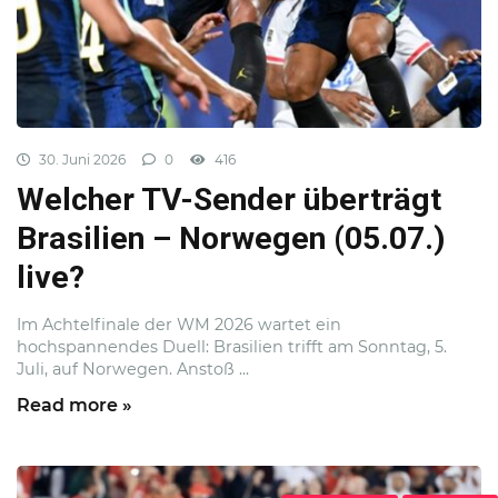
30. Juni 2026
0
416
Welcher TV-Sender überträgt
Brasilien – Norwegen (05.07.)
live?
Im Achtelfinale der WM 2026 wartet ein
hochspannendes Duell: Brasilien trifft am Sonntag, 5.
Juli, auf Norwegen. Anstoß ...
Read more »