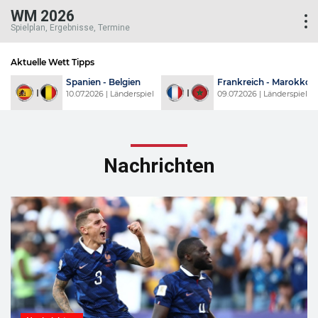
WM 2026
Spielplan, Ergebnisse, Termine
Aktuelle Wett Tipps
o
USA - Belgien
Schweiz - Kolumbien
l
07.07.2026 | Länderspiel
07.07.2026 | Länderspiel
Nachrichten