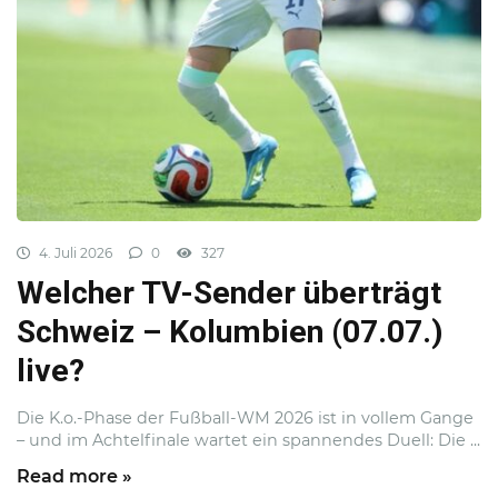
4. Juli 2026
0
327
Welcher TV-Sender überträgt
Schweiz – Kolumbien (07.07.)
live?
Die K.o.-Phase der Fußball-WM 2026 ist in vollem Gange
– und im Achtelfinale wartet ein spannendes Duell: Die ...
Read more »