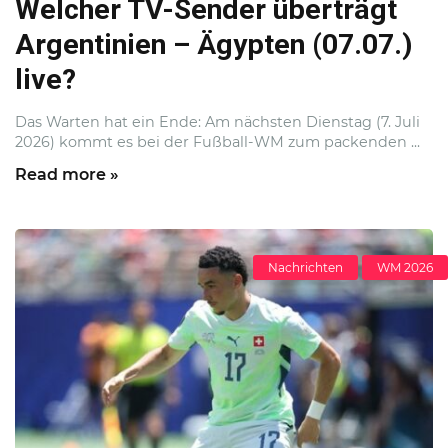
Welcher TV-Sender überträgt
Argentinien – Ägypten (07.07.)
live?
Das Warten hat ein Ende: Am nächsten Dienstag (7. Juli
2026) kommt es bei der Fußball-WM zum packenden ...
Read more »
Nachrichten
WM 2026