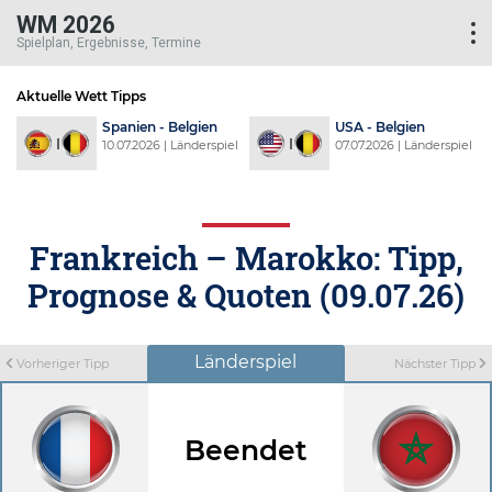
WM 2026
Spielplan, Ergebnisse, Termine
Aktuelle Wett Tipps
d
Spanien - Belgien
USA - Belgien
l
10.07.2026 | Länderspiel
07.07.2026 | Länderspiel
Frankreich – Marokko: Tipp,
Prognose & Quoten (09.07.26)
Länderspiel
Vorheriger Tipp
Nächster Tipp
Beendet