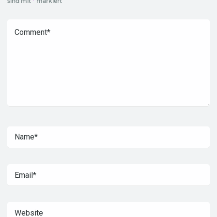
sind mit
*
markiert