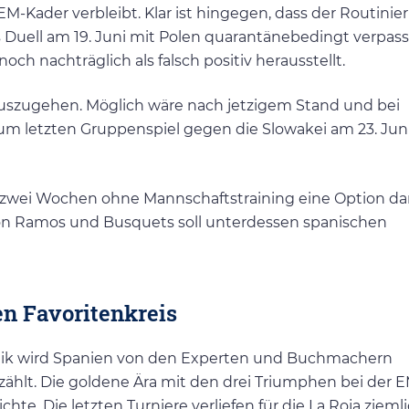
M-Kader verbleibt. Klar ist hingegen, dass der Routinie
Duell am 19. Juni mit Polen quarantänebedingt verpas
och nachträglich als falsch positiv herausstellt.
auszugehen. Möglich wäre nach jetzigem Stand und bei
m letzten Gruppenspiel gegen die Slowakei am 23. Jun
zwei Wochen ohne Mannschaftstraining eine Option dars
 von Ramos und Busquets soll unterdessen spanischen
en Favoritenkreis
tik wird Spanien von den Experten und Buchmachern
zählt. Die goldene Ära mit den drei Triumphen bei der 
te. Die letzten Turniere verliefen für die La Roja zieml