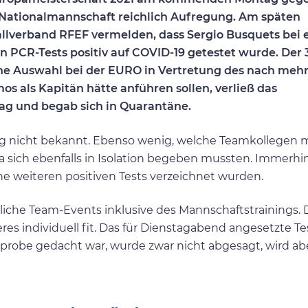
Nationalmannschaft reichlich Aufregung. Am späten
lverband RFEF vermelden, dass Sergio Busquets bei
n PCR-Tests positiv auf COVID-19 getestet wurde. Der 
ische Auswahl bei der EURO in Vertretung des nach meh
s als Kapitän hätte anführen sollen, verließ das
ag und begab sich in Quarantäne.
 nicht bekannt. Ebenso wenig, welche Teamkollegen m
 sich ebenfalls in Isolation begeben mussten. Immerhi
ne weiteren positiven Tests verzeichnet wurden.
iche Team-Events inklusive des Mannschaftstrainings. 
res individuell fit. Das für Dienstagabend angesetzte Te
lprobe gedacht war, wurde zwar nicht abgesagt, wird ab