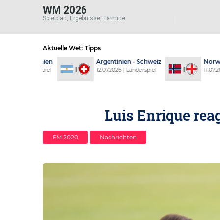
WM 2026
Spielplan, Ergebnisse, Termine
Aktuelle Wett Tipps
ich - Spanien
Argentinien - Schweiz
Norwegen 
6 | Länderspiel
12.07.2026 | Länderspiel
11.07.2026 |
Luis Enrique rea
EM 2020
Nachrichten