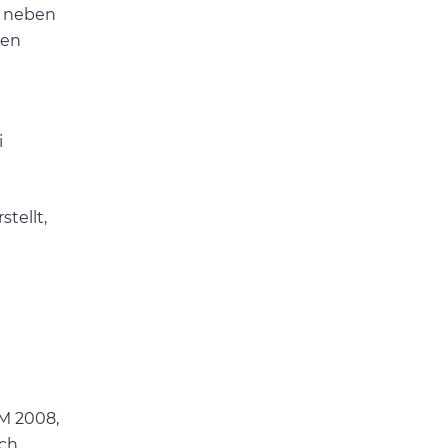
r neben
sen
i
tellt,
EM 2008,
ich