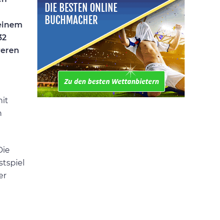
 einem
32
reren
it
n
Die
stspiel
er