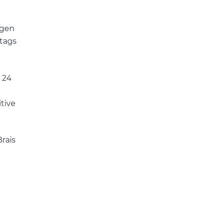
egen
ntags
 24
tive
rais