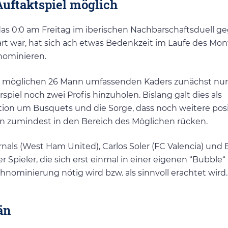
uftaktspiel möglich
 das 0:0 am Freitag im iberischen Nachbarschaftsduell g
art war, hat sich ach etwas Bedenkzeit im Laufe des Mo
 nominieren.
es möglichen 26 Mann umfassenden Kaders zunächst nur
spiel noch zwei Profis hinzuholen. Bislang galt dies als
tion um Busquets und die Sorge, dass noch weitere posi
n zumindest in den Bereich des Möglichen rücken.
nals (West Ham United), Carlos Soler (FC Valencia) und B
r Spieler, die sich erst einmal in einer eigenen “Bubble“
chnominierung nötig wird bzw. als sinnvoll erachtet wird.
än