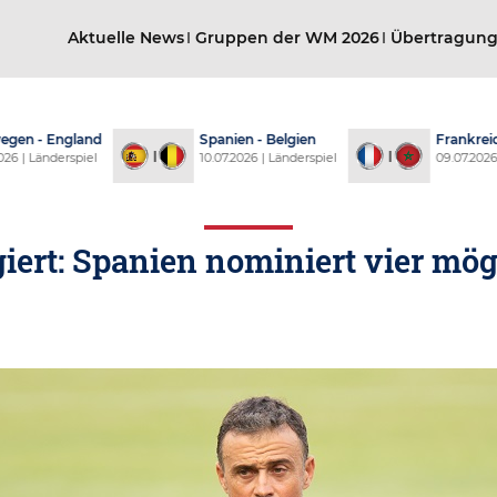
Aktuelle News
Gruppen der WM 2026
Übertragun
- England
Spanien - Belgien
Frankreich -
 Länderspiel
10.07.2026 | Länderspiel
09.07.2026 | Län
giert: Spanien nominiert vier mö