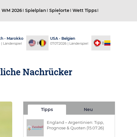
g WM 2026
Spielplan
Spielorte
Wett Tipps
 Marokko
USA - Belgien
Schweiz - Kolu
derspiel
07.07.2026 | Länderspiel
07.07.2026 | Länder
gliche Nachrücker
Tipps
Neu
England – Argentinien: Tipp,
Prognose & Quoten (15.07.26)