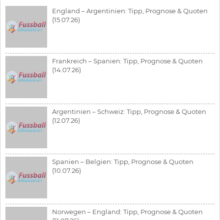
England – Argentinien: Tipp, Prognose & Quoten
(15.07.26)
Frankreich – Spanien: Tipp, Prognose & Quoten
(14.07.26)
Argentinien – Schweiz: Tipp, Prognose & Quoten
(12.07.26)
Spanien – Belgien: Tipp, Prognose & Quoten
(10.07.26)
Norwegen – England: Tipp, Prognose & Quoten