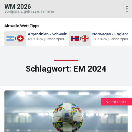
WM 2026
Spielplan, Ergebnisse, Termine
Aktuelle Wett Tipps
Norwegen - England
Spanien - Belgien
Fra
11.07.2026 | Länderspiel
10.07.2026 | Länderspiel
09.0
Schlagwort:
EM 2024
Nachrichten