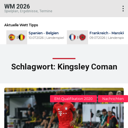
WM 2026
Spielplan, Ergebnisse, Termine
Aktuelle Wett Tipps
d
Spanien - Belgien
Frankreich - Marokko
l
10.07.2026 | Länderspiel
09.07.2026 | Länderspiel
Schlagwort:
Kingsley Coman
EM-Qualifikation 2020
Nachrichten