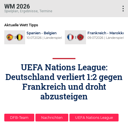
WM 2026
Spielplan, Ergebnisse, Termine
Aktuelle Wett Tipps
d
Spanien - Belgien
Frankreich - Marokko
l
10.07.2026 | Länderspiel
09.07.2026 | Länderspiel
UEFA Nations League:
Deutschland verliert 1:2 gegen
Frankreich und droht
abzusteigen
DFB-Team
Nachrichten
UEFA Nations League