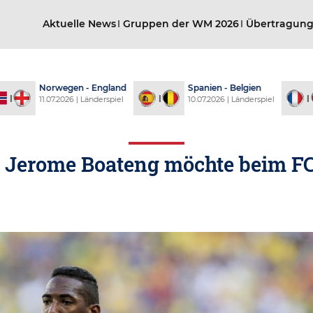
Aktuelle News
Gruppen der WM 2026
Übertragun
- England
Spanien - Belgien
Frankreich -
 Länderspiel
10.07.2026 | Länderspiel
09.07.2026 | Län
r Jerome Boateng möchte beim F