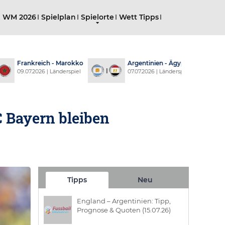
g WM 2026
Spielplan
Spielorte
Wett Tipps
 Marokko
Argentinien - Ägypten
USA - Belgien
derspiel
07.07.2026 | Länderspiel
07.07.2026 | Länd
C Bayern bleiben
Tipps
Neu
England – Argentinien: Tipp,
Prognose & Quoten (15.07.26)