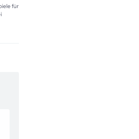
iele für
i