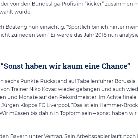
er von den Bundesliga-Profis im “kicker” zusammen m
wählt wurde.
ich Boateng nun einsichtig. “Sportlich bin ich hinter mei
t zufrieden sein.” Er werde das Jahr 2018 nun analysi
 “Sonst haben wir kaum eine Chance”
n sechs Punkte Rückstand auf Tabellenführer Borussia
 von Trainer Niko Kovac wieder gefangen und auch wied
en und Monate auf den Rekordmeister. Im Achtelfinale
ürgen Klopps FC Liverpool. “Das ist ein Hammer-Broc
 “Wir müssen bis dahin in Topform sein – sonst haben wi
en Bayern unter Vertrag. Sein Arbeitspapier läuft noch 