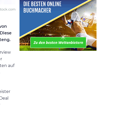
rstock.com
 von
 Diese
ateng.
erview
r
rten auf
s
ister
Deal
r