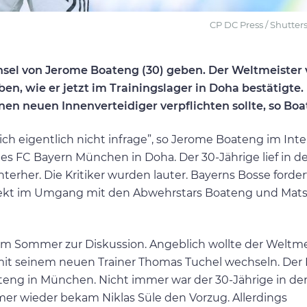
CP DC Press / Shutte
sel von Jerome Boateng (30) geben. Der Weltmeister
, wie er jetzt im Trainingslager in Doha bestätigte.
en neuen Innenverteidiger verpflichten sollte, so Bo
h eigentlich nicht infrage”, so Jerome Boateng im Int
es FC Bayern München in Doha. Der 30-Jährige lief in de
nterher. Die Kritiker wurden lauter. Bayerns Bosse forde
ekt im Umgang mit den Abwehrstars Boateng und Mat
im Sommer zur Diskussion. Angeblich wollte der Weltme
mit seinem neuen Trainer Thomas Tuchel wechseln. Der 
teng in München. Nicht immer war der 30-Jährige in de
r wieder bekam Niklas Süle den Vorzug. Allerdings