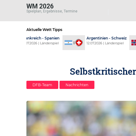
WM 2026
Spielplan, Ergebnisse, Termine
Aktuelle Wett Tipps
ich - Spanien
Argentinien - Schweiz
Norwegen 
6 | Länderspiel
12.07.2026 | Länderspiel
11.07.2026 |
Selbstkritische
DFB-Team
Nachrichten