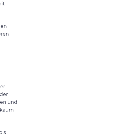
it
nen
eren
er
 der
ken und
r kaum
bis