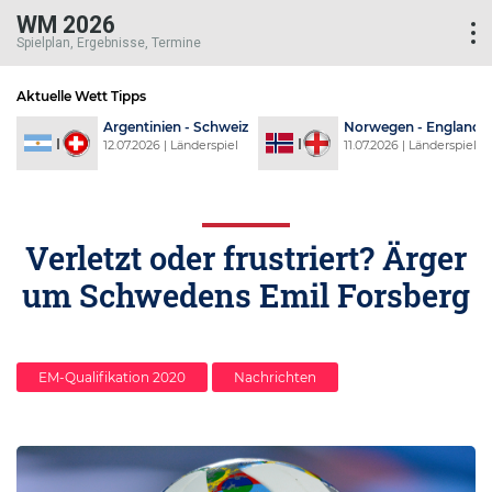
WM 2026
Spielplan, Ergebnisse, Termine
Aktuelle Wett Tipps
n
Argentinien - Schweiz
Norwegen - England
l
12.07.2026 | Länderspiel
11.07.2026 | Länderspiel
Verletzt oder frustriert? Ärger
um Schwedens Emil Forsberg
EM-Qualifikation 2020
Nachrichten