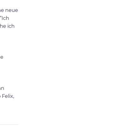
ine neue
“Ich
he ich
le
nn
Felix,