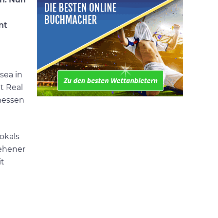
u
nt
sea in
t Real
messen
okals
iehener
it