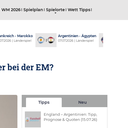
g WM 2026
Spielplan
Spielorte
Wett Tipps
 Marokko
Argentinien - Ägypten
USA - Belgien
derspiel
07.07.2026 | Länderspiel
07.07.2026 | Länd
r bei der EM?
Tipps
Neu
England – Argentinien: Tipp,
Prognose & Quoten (15.07.26)