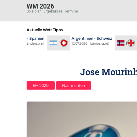
WM 2026
Spielplan, Ergebnisse, Termine
Aktuelle Wett Tipps
ich - Spanien
Argentinien - Schweiz
Norwegen 
6 | Länderspiel
12.07.2026 | Länderspiel
11.07.2026 |
Jose Mourinh
EM 2020
Nachrichten