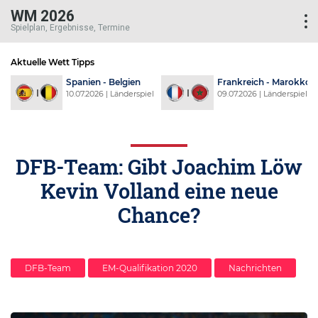
WM 2026
Spielplan, Ergebnisse, Termine
Aktuelle Wett Tipps
d
Spanien - Belgien
Frankreich - Marokko
l
10.07.2026 | Länderspiel
09.07.2026 | Länderspiel
DFB-Team: Gibt Joachim Löw
Kevin Volland eine neue
Chance?
DFB-Team
EM-Qualifikation 2020
Nachrichten