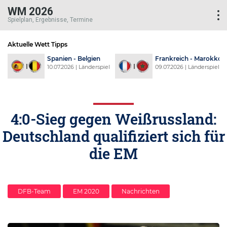
WM 2026
Spielplan, Ergebnisse, Termine
Aktuelle Wett Tipps
d
Spanien - Belgien
Frankreich - Marokko
l
10.07.2026 | Länderspiel
09.07.2026 | Länderspiel
4:0-Sieg gegen Weißrussland:
Deutschland qualifiziert sich für
die EM
DFB-Team
EM 2020
Nachrichten