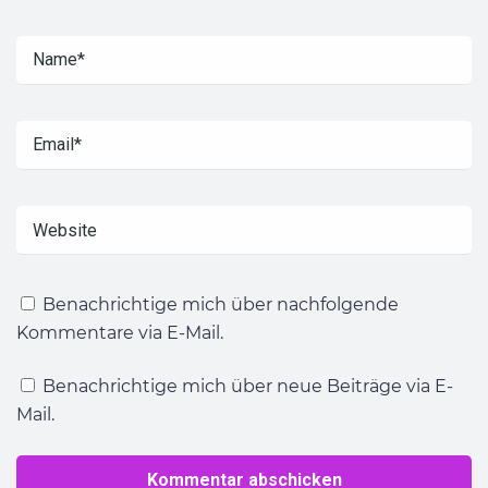
Benachrichtige mich über nachfolgende
Kommentare via E-Mail.
Benachrichtige mich über neue Beiträge via E-
Mail.