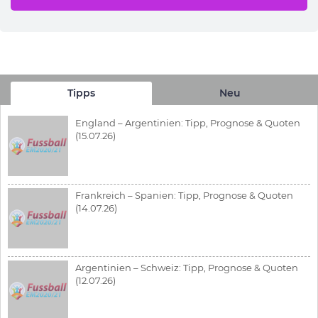
Tipps
Neu
England – Argentinien: Tipp, Prognose & Quoten
(15.07.26)
Frankreich – Spanien: Tipp, Prognose & Quoten
(14.07.26)
Argentinien – Schweiz: Tipp, Prognose & Quoten
(12.07.26)