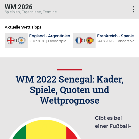
WM 2026
Spielplan, Ergebnisse, Termine
Aktuelle Wett Tipps
n
Argentinien - Schweiz
Norwegen - England
l
12.07.2026 | Länderspiel
11.07.2026 | Länderspiel
WM 2022 Senegal: Kader,
Spiele, Quoten und
Wettprognose
Gibt es bei
einer Fußball-