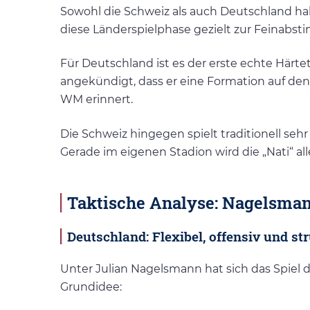
Sowohl die Schweiz als auch Deutschland hab
diese Länderspielphase gezielt zur Feinabs
Für Deutschland ist es der erste echte Härt
angekündigt, dass er eine Formation auf den P
WM erinnert.
Die Schweiz hingegen spielt traditionell sehr 
Gerade im eigenen Stadion wird die „Nati“ all
Taktische Analyse: Nagelsmann
Deutschland: Flexibel, offensiv und str
Unter Julian Nagelsmann hat sich das Spiel 
Grundidee: