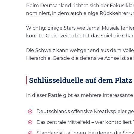
Beim Deutschland richtet sich der Fokus kla
nominiert, in dem auch einige Rückkehrer un
Wichtig: Einige Stars wie Jamal Musiala fehl
könnte. Gleichzeitig bietet das Spiel die Cha
Die Schweiz kann weitgehend aus dem Vollen 
Hierarchie. Gerade die defensive Achse ist seit
Schlüsselduelle auf dem Platz
In dieser Partie gibt es mehrere interessant
Deutschlands offensive Kreativspieler
Das zentrale Mittelfeld – wer kontrolli
Standardsituationen, bei denen die Schwei