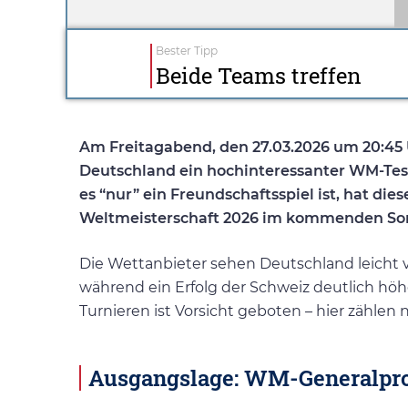
Bester Tipp
Beide Teams treffen
Am Freitagabend, den 27.03.2026 um 20:45 
Deutschland ein hochinteressanter WM-Test.
es “nur” ein Freundschaftsspiel ist, hat die
Weltmeisterschaft 2026 im kommenden S
Die Wettanbieter sehen Deutschland leicht vo
während ein Erfolg der Schweiz deutlich höh
Turnieren ist Vorsicht geboten – hier zählen
Ausgangslage: WM-Generalpro