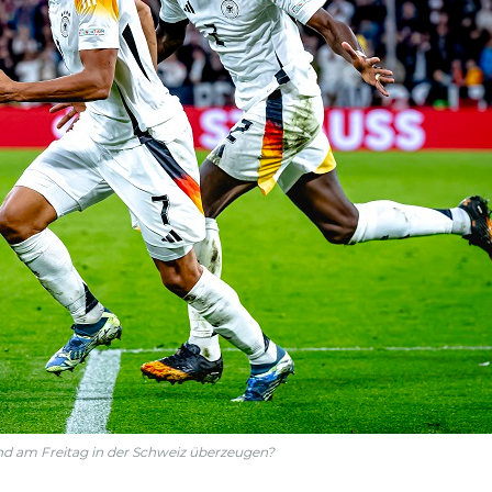
d am Freitag in der Schweiz überzeugen?