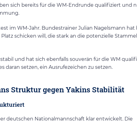
en sich bereits für die WM-Endrunde qualifiziert und 
timmung.
etest im WM-Jahr. Bundestrainer Julian Nagelsmann hat 
latz schicken will, die stark an die potenzielle Stammelf
stabil und hat sich ebenfalls souverän für die WM qualifiz
es daran setzen, ein Ausrufezeichen zu setzen.
s Struktur gegen Yakins Stabilität
ukturiert
der deutschen Nationalmannschaft klar entwickelt. Die