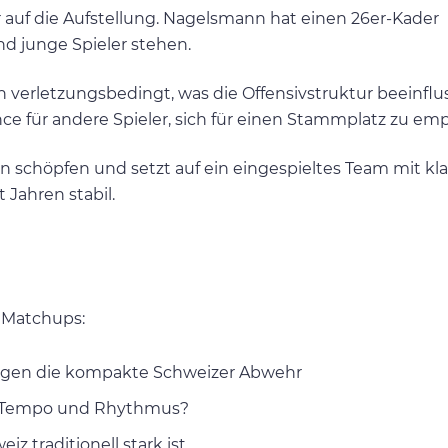
r auf die Aufstellung. Nagelsmann hat einen 26er-Kader
d junge Spieler stehen.
en verletzungsbedingt, was die Offensivstruktur beeinfl
nce für andere Spieler, sich für einen Stammplatz zu em
schöpfen und setzt auf ein eingespieltes Team mit kla
 Jahren stabil.
e Matchups:
 gegen die kompakte Schweizer Abwehr
ert Tempo und Rhythmus?
z traditionell stark ist