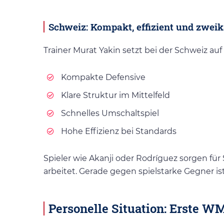
Schweiz: Kompakt, effizient und zwei
Trainer Murat Yakin setzt bei der Schweiz au
Kompakte Defensive
Klare Struktur im Mittelfeld
Schnelles Umschaltspiel
Hohe Effizienz bei Standards
Spieler wie Akanji oder Rodríguez sorgen für S
arbeitet. Gerade gegen spielstarke Gegner ist
Personelle Situation: Erste W