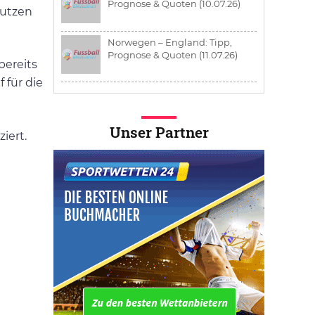
Prognose & Quoten (10.07.26)
nutzen
Norwegen – England: Tipp,
Prognose & Quoten (11.07.26)
bereits
 für die
Unser Partner
iert.