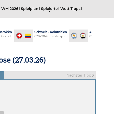
g WM 2026
Spielplan
Spielorte
Wett Tipps
 Marokko
Schweiz - Kolumbien
Argentinien - Ä
derspiel
07.07.2026 | Länderspiel
07.07.2026 | Lände
se (27.03.26)
Nächster Tipp