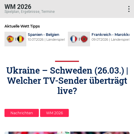
WM 2026
Spielplan, Ergebnisse, Termine
Aktuelle Wett Tipps
d
Spanien - Belgien
Frankreich - Marokko
l
10.07.2026 | Länderspiel
09.07.2026 | Länderspiel
Ukraine – Schweden (26.03.) |
Welcher TV-Sender überträgt
live?
Nachrichten
WM 2026