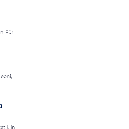
n. Für
Leoni,
n
atik in