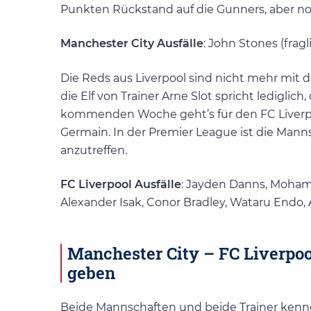
Punkten Rückstand auf die Gunners, aber no
Manchester City Ausfälle
: John Stones (fragl
Die Reds aus Liverpool sind nicht mehr mit de
die Elf von Trainer Arne Slot spricht lediglich
kommenden Woche geht’s für den FC Liverpool 
Germain. In der Premier League ist die Man
anzutreffen.
FC Liverpool Ausfälle
: Jayden Danns, Mohamed
Alexander Isak, Conor Bradley, Wataru Endo, Al
Manchester City – FC Liverpool
geben
Beide Mannschaften und beide Trainer kennen 