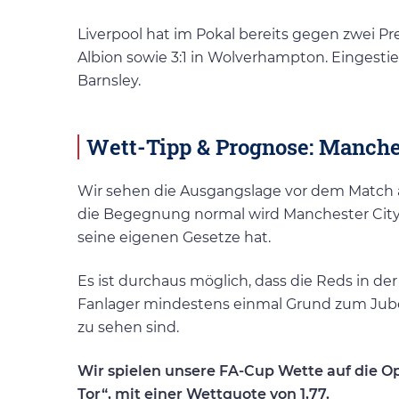
Liverpool hat im Pokal bereits gegen zwei 
Albion sowie 3:1 in Wolverhampton. Eingesti
Barnsley.
Wett-Tipp & Prognose: Manches
Wir sehen die Ausgangslage vor dem Match a
die Begegnung normal wird Manchester City in
seine eigenen Gesetze hat.
Es ist durchaus möglich, dass die Reds in der
Fanlager mindestens einmal Grund zum Jubel
zu sehen sind.
Wir spielen unsere FA-Cup Wette auf die O
Tor“, mit einer Wettquote von 1,77.