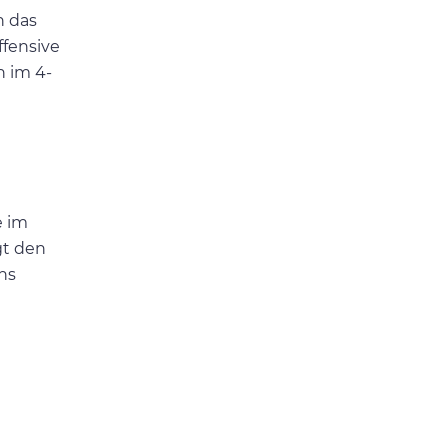
n das
ffensive
h im 4-
e im
gt den
ns