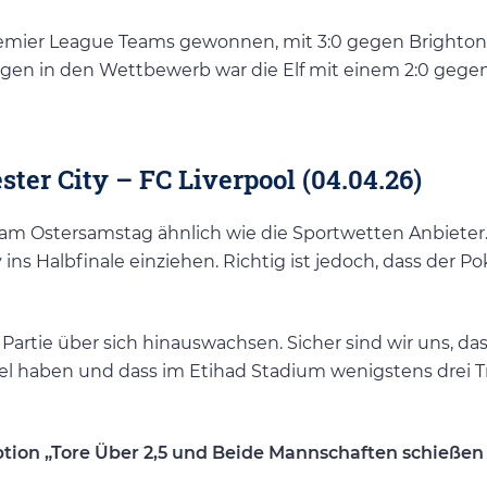
Premier League Teams gewonnen, mit 3:0 gegen Brighto
egen in den Wettbewerb war die Elf mit einem 2:0 gege
ter City – FC Liverpool (04.04.26)
m Ostersamstag ähnlich wie die Sportwetten Anbieter.
s Halbfinale einziehen. Richtig ist jedoch, dass der Po
 Partie über sich hinauswachsen. Sicher sind wir uns, da
 haben und dass im Etihad Stadium wenigstens drei Tr
ption „Tore Über 2,5 und Beide Mannschaften schießen