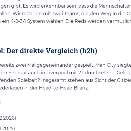
en gibt. Es wird erkennbar sein, dass die Mannschafte
llen. Wir rechnen mit zwei Teams, die den Weg in die O
h ein 4-2-3-1 System wählen. Die Reds werden vermutlic
: Der direkte Vergleich (h2h)
reits zwei Mal gegeneinander gespielt. Man City siegt
 im Februar auch in Liverpool mit 2:1 durchsetzen. Gelin
ufenden Spielzeit? Insgesamt stehen aus Sicht der Citize
ederlagen in der Head-to-Head Bilanz.
:
02.2026)
1.2025)