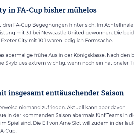
ty in FA-Cup bisher mühelos
t drei FA-Cup Begegnungen hinter sich. Im Achtelfinale
stung mit 3:1 bei Newcastle United gewonnen. Die bei
Exeter City mit 10:1 waren lediglich Formsache.
as abermalige frühe Aus in der Königsklasse. Nach den 
ie Skyblues extrem wichtig, wenn noch ein nationaler Ti
mit insgesamt enttäuschender Saison
cherweise niemand zufrieden. Aktuell kann aber davon
ue in der kommenden Saison abermals fünf Teams in di
m Spiel sind. Die Elf von Arne Slot will zudem in der la
 FA-Cup.