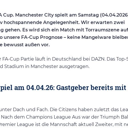
FA Cup. Manchester City spielt am Samstag (04.04.2026
itiv hochspannende Angelegenheit.
Wir erwarten zwei
ng gehen. Es wird sich ein Match mit Torraumszene au
– so unsere FA-Cup Prognose – keine Mangelware bleibe
ge bewusst außen vor.
r FA-Cup Partie läuft in Deutschland bei DAZN. Das Top-
ad Stadium in Manchester ausgetragen.
iel am 04.04.26: Gastgeber bereits mit
 unter Dach und Fach. Die Citizens haben zuletzt das Le
n. Nach dem Champions League Aus war der Triumph Ba
Premier League ist die Mannschaft aktuell Zweiter, mit 