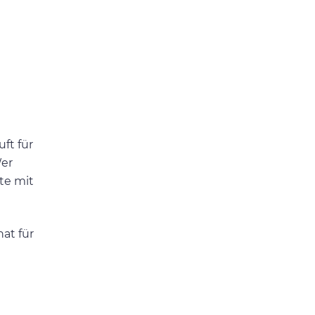
ft für
Wer
te mit
at für