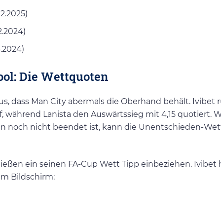
02.2025)
2.2024)
3.2024)
ool: Die Wettquoten
, dass Man City abermals die Oberhand behält. Ivibet ru
, während Lanista den Auswärtssieg mit 4,15 quotiert. 
en noch nicht beendet ist, kann die Unentschieden-Wet
eßen ein seinen FA-Cup Wett Tipp einbeziehen. Ivibet h
m Bildschirm: