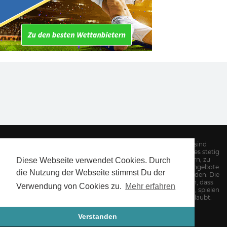
Hinweis: Alle Informationen auf unserer Website sind
sorgfältig recherchiert. Dennoch kann es Aufgrund des stetig
wechselnden Angebotes von Sportwettenanbietern, zu
Diese Webseite verwendet Cookies. Durch
Abweichungen kommen. Insbesondere Quoten und Bonusangebote
die Nutzung der Webseite stimmst Du der
sollten auf der jeweiligen Anbieterseite nochmals geprüft werden. Die
AGBs des Anbieters gelten. Außerdem weisen wir darauf hin, dass
Verwendung von Cookies zu.
Mehr erfahren
Sportwetten süchtig machen kann! Wetten soll Spaß machen, spielen
Sie verantwortungsbewusst! Wetten ist erst ab 18 Jahren erlaubt.
Impressum
Kontakt
Verstanden