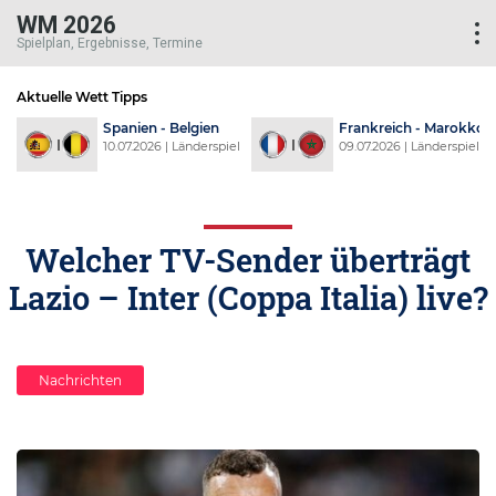
WM 2026
Spielplan, Ergebnisse, Termine
Aktuelle Wett Tipps
d
Spanien - Belgien
Frankreich - Marokko
l
10.07.2026 | Länderspiel
09.07.2026 | Länderspiel
Welcher TV-Sender überträgt
Lazio – Inter (Coppa Italia) live?
Nachrichten