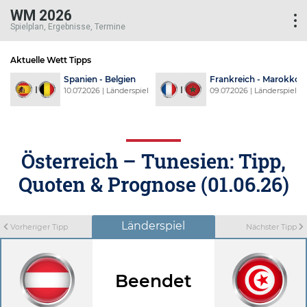
WM 2026
Spielplan, Ergebnisse, Termine
Aktuelle Wett Tipps
d
Spanien - Belgien
Frankreich - Marokko
l
10.07.2026 | Länderspiel
09.07.2026 | Länderspiel
Österreich – Tunesien: Tipp,
Quoten & Prognose (01.06.26)
Länderspiel
Vorheriger Tipp
Nächster Tipp
Beendet