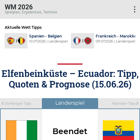
WM 2026
Spielplan, Ergebnisse, Termine
Aktuelle Wett Tipps
d
Spanien - Belgien
Frankreich - Marokko
l
10.07.2026 | Länderspiel
09.07.2026 | Länderspiel
Elfenbeinküste – Ecuador: Tipp,
Quoten & Prognose (15.06.26)
Länderspiel
Vorheriger Tipp
Nächster Tipp
Beendet