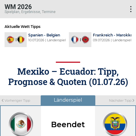
WM 2026
Spielplan, Ergebnisse, Termine
Aktuelle Wett Tipps
d
Spanien - Belgien
Frankreich - Marokko
l
10.07.2026 | Länderspiel
09.07.2026 | Länderspiel
Mexiko – Ecuador: Tipp,
Prognose & Quoten (01.07.26)
Länderspiel
Vorheriger Tipp
Nächster Tipp
Beendet