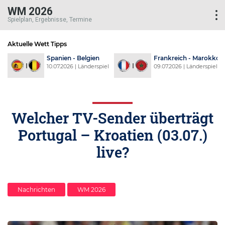
WM 2026
Spielplan, Ergebnisse, Termine
Aktuelle Wett Tipps
d
Spanien - Belgien
Frankreich - Marokko
l
10.07.2026 | Länderspiel
09.07.2026 | Länderspiel
Welcher TV-Sender überträgt
Portugal – Kroatien (03.07.)
live?
Nachrichten
WM 2026