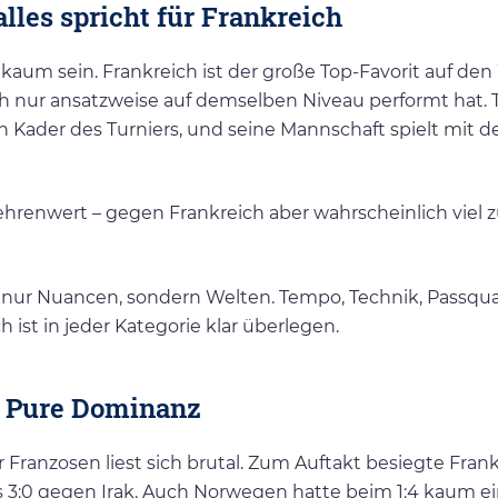
alles spricht für Frankreich
 kaum sein. Frankreich ist der große Top-Favorit auf de
uch nur ansatzweise auf demselben Niveau performt hat. 
 Kader des Turniers, und seine Mannschaft spielt mit d
hrenwert – gegen Frankreich aber wahrscheinlich viel 
nur Nuancen, sondern Welten. Tempo, Technik, Passqual
 ist in jeder Kategorie klar überlegen.
: Pure Dominanz
 der Franzosen liest sich brutal. Zum Auftakt besiegte Fran
es 3:0 gegen Irak. Auch Norwegen hatte beim 1:4 kaum e