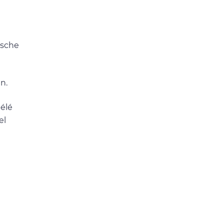
ische
n.
élé
el