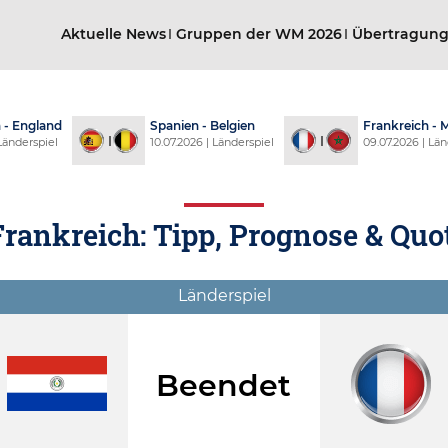
Aktuelle News
Gruppen der WM 2026
Übertragun
- England
Spanien - Belgien
Frankreich -
 Länderspiel
10.07.2026 | Länderspiel
09.07.2026 | Län
rankreich: Tipp, Prognose & Quot
Länderspiel
Beendet