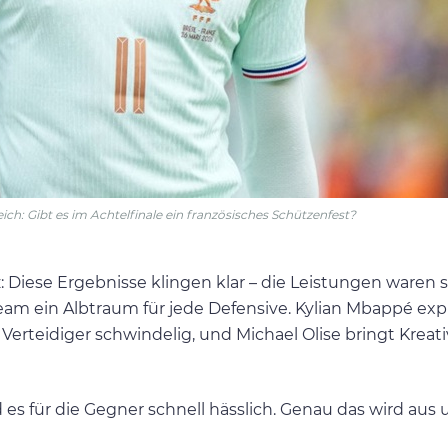
ich: Gibt es im Achtelfinale ein französisches Schützenfest?
 Diese Ergebnisse klingen klar – die Leistungen waren 
Team ein Albtraum für jede Defensive. Kylian Mbappé exp
rteidiger schwindelig, und Michael Olise bringt Kreati
es für die Gegner schnell hässlich. Genau das wird aus 