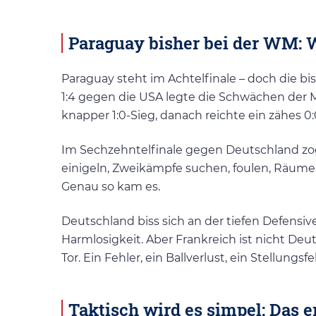
Paraguay bisher bei der WM: 
Paraguay steht im Achtelfinale – doch die b
1:4 gegen die USA legte die Schwächen der 
knapper 1:0-Sieg, danach reichte ein zähes 0
Im Sechzehntelfinale gegen Deutschland zo
einigeln, Zweikämpfe suchen, foulen, Räum
Genau so kam es.
Deutschland biss sich an der tiefen Defensiv
Harmlosigkeit. Aber Frankreich ist nicht De
Tor. Ein Fehler, ein Ballverlust, ein Stellungsfe
Taktisch wird es simpel: Das er