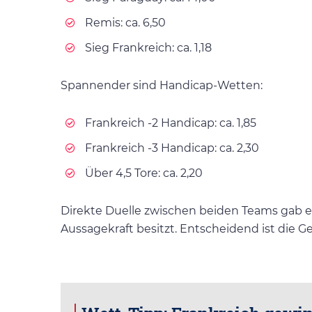
Remis: ca. 6,50
Sieg Frankreich: ca. 1,18
Spannender sind Handicap-Wetten:
Frankreich -2 Handicap: ca. 1,85
Frankreich -3 Handicap: ca. 2,30
Über 4,5 Tore: ca. 2,20
Direkte Duelle zwischen beiden Teams gab 
Aussagekraft besitzt. Entscheidend ist die Ge