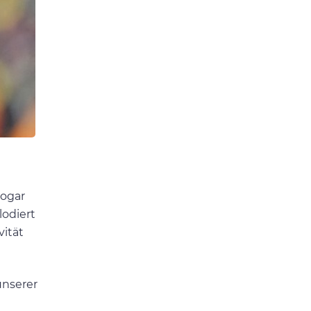
sogar
lodiert
vität
unserer