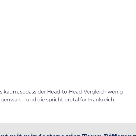
es kaum, sodass der Head-to-Head-Vergleich wenig
genwart – und die spricht brutal für Frankreich.