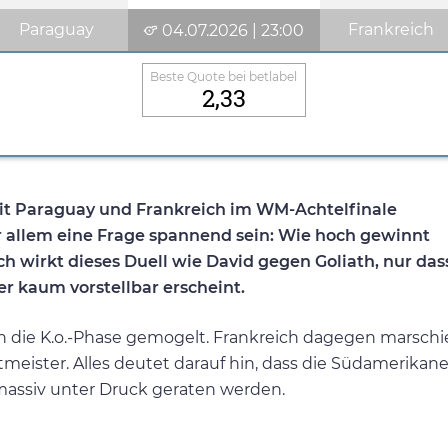
Paraguay
Frankreich
04.07.2026 | 23:00
Beste Quote bei betlabel
2,33
eit Paraguay und Frankreich im WM-Achtelfinale
vor allem eine Frage spannend sein: Wie hoch gewinnt
ich wirkt dieses Duell wie David gegen Goliath, nur das
r kaum vorstellbar erscheint.
in die K.o.-Phase gemogelt. Frankreich dagegen marschi
tmeister. Alles deutet darauf hin, dass die Südamerikane
massiv unter Druck geraten werden.