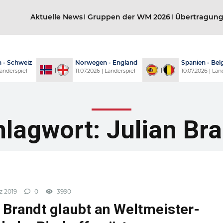
Aktuelle News
Gruppen der WM 2026
Übertragun
Norwegen - England
Spanien - Belgien
11.07.2026 | Länderspiel
10.07.2026 | Länderspiel
hlagwort:
Julian Br
z 2019
0
3990
 Brandt glaubt an Weltmeister-