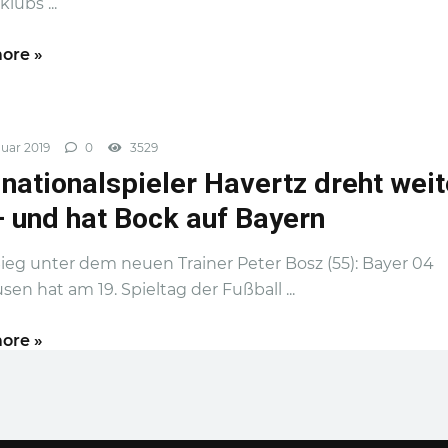
lubs ...
ore »
uar 2019
0
3529
nationalspieler Havertz dreht weit
– und hat Bock auf Bayern
Sieg unter dem neuen Trainer Peter Bosz (55): Bayer 04
sen hat am 19. Spieltag der Fußball ...
ore »