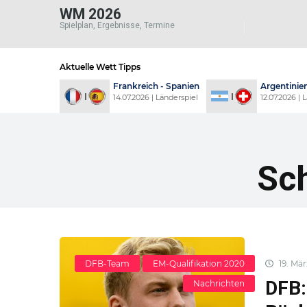
WM 2026
Spielplan, Ergebnisse, Termine
Aktuelle Wett Tipps
Frankreich - Spanien
Argentinien - Schweiz
14.07.2026 | Länderspiel
12.07.2026 | Länderspiel
Sc
DFB-Team
EM-Qualifikation 2020
19. Mär
DFB:
Nachrichten