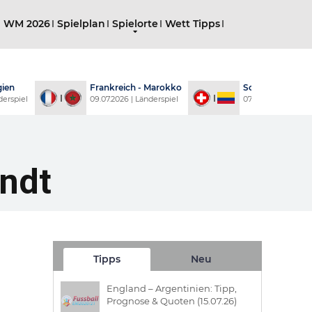
g WM 2026
Spielplan
Spielorte
Wett Tipps
Frankreich - Marokko
Schweiz - Kolumbien
09.07.2026 | Länderspiel
07.07.2026 | Länderspiel
0
andt
Tipps
Neu
England – Argentinien: Tipp,
Prognose & Quoten (15.07.26)