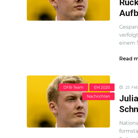
Rück
Auf
Gespann
verfolg
einem Te
Read m
DFB-Team
EM 2020
25. Feb
Juli
Nachrichten
Sch
Nationa
formsta