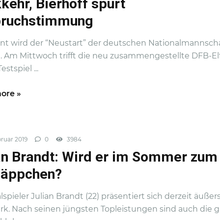
kehr, Bierhoff spürt
bruchstimmung
t wird der “Neustart” der deutschen Nationalmannsch
t. Am Mittwoch trifft die neu zusammengestellte DFB-Elf
stspiel ...
ore »
ruar 2019
0
3984
an Brandt: Wird er im Sommer zum
näppchen?
lspieler Julian Brandt (22) präsentiert sich derzeit äußer
rk. Nach seinen jüngsten Topleistungen sind auch die 