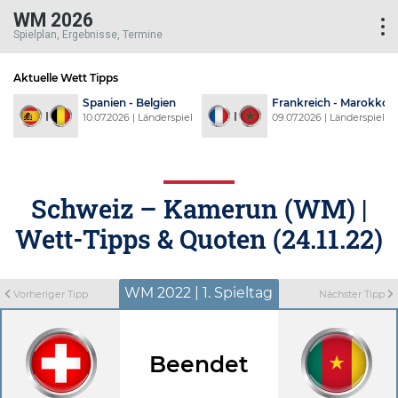
WM 2026
Spielplan, Ergebnisse, Termine
Aktuelle Wett Tipps
d
Spanien - Belgien
Frankreich - Marokko
l
10.07.2026 | Länderspiel
09.07.2026 | Länderspiel
Schweiz – Kamerun (WM) |
Wett-Tipps & Quoten (24.11.22)
WM 2022 | 1. Spieltag
Vorheriger Tipp
Nächster Tipp
Beendet