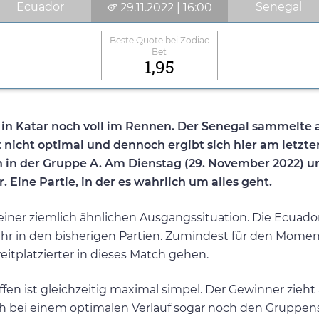
Ecuador
Senegal
29.11.2022 | 16:00
Beste Quote bei Zodiac
Bet
1,95
 in Katar noch voll im Rennen. Der Senegal sammelte 
t nicht optimal und dennoch ergibt sich hier am letzte
 in der Gruppe A. Am Dienstag (29. November 2022) u
. Eine Partie, in der es wahrlich um alles geht.
einer ziemlich ähnlichen Ausgangssituation. Die Ecuado
ehr in den bisherigen Partien. Zumindest für den Mome
itplatzierter in dieses Match gehen.
en ist gleichzeitig maximal simpel. Der Gewinner zieht 
sich bei einem optimalen Verlauf sogar noch den Gruppen