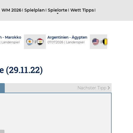
g WM 2026
Spielplan
Spielorte
Wett Tipps
 Marokko
Argentinien - Ägypten
USA - Belgien
derspiel
07.07.2026 | Länderspiel
07.07.2026 | Länd
 (29.11.22)
Nächster Tipp