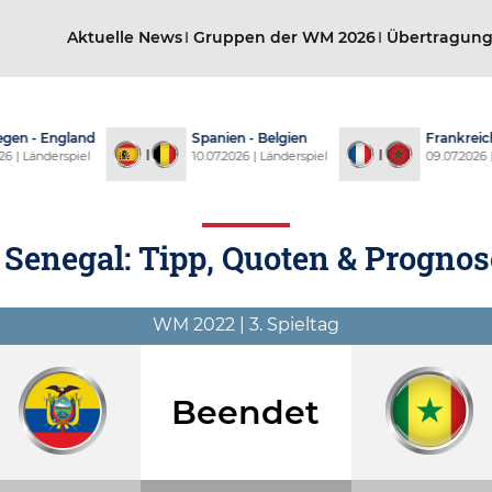
Aktuelle News
Gruppen der WM 2026
Übertragun
- England
Spanien - Belgien
Frankreich -
 Länderspiel
10.07.2026 | Länderspiel
09.07.2026 | Län
Senegal: Tipp, Quoten & Prognose
WM 2022 | 3. Spieltag
Beendet