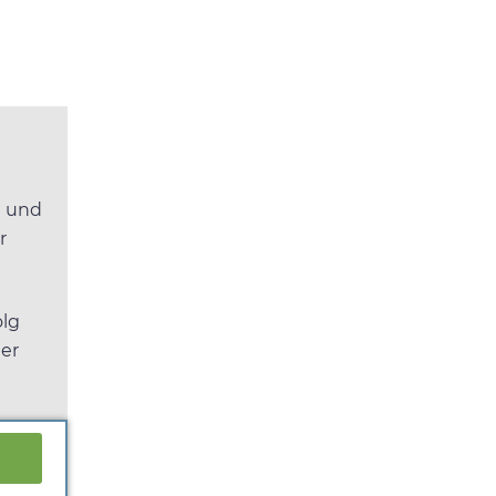
n und
r
olg
ner