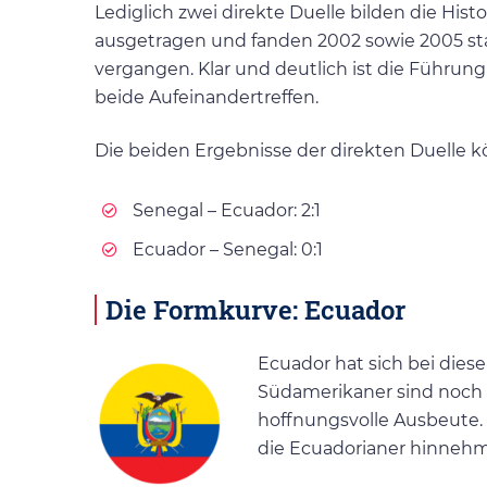
Lediglich zwei direkte Duelle bilden die Hist
ausgetragen und fanden 2002 sowie 2005 stat
vergangen. Klar und deutlich ist die Führu
beide Aufeinandertreffen.
Die beiden Ergebnisse der direkten Duelle k
Senegal – Ecuador: 2:1
Ecuador – Senegal: 0:1
Die Formkurve: Ecuador
Ecuador hat sich bei diese
Südamerikaner sind noch
hoffnungsvolle Ausbeute.
die Ecuadorianer hinneh