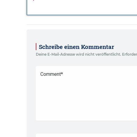
Schreibe einen Kommentar
Deine E-Mail-Adresse wird nicht veröffentlicht.
Erforder