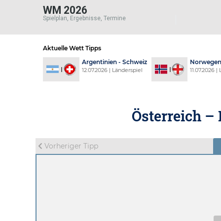
WM 2026
Spielplan, Ergebnisse, Termine
Aktuelle Wett Tipps
ich - Spanien
Argentinien - Schweiz
Norwegen 
6 | Länderspiel
12.07.2026 | Länderspiel
11.07.2026 |
Österreich – 
Vorheriger Tipp