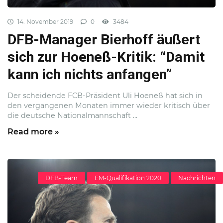
14. November 2019
0
3484
DFB-Manager Bierhoff äußert
sich zur Hoeneß-Kritik: “Damit
kann ich nichts anfangen”
Der scheidende FCB-Präsident Uli Hoeneß hat sich in
den vergangenen Monaten immer wieder kritisch über
die deutsche Nationalmannschaft ...
Read more »
DFB-Team
EM-Qualifikation 2020
Nachrichten