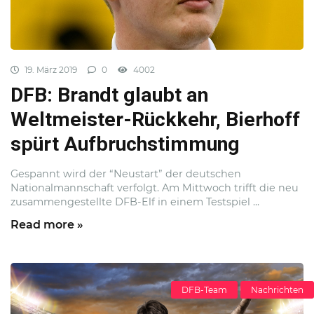
19. März 2019
0
4002
DFB: Brandt glaubt an
Weltmeister-Rückkehr, Bierhoff
spürt Aufbruchstimmung
Gespannt wird der “Neustart” der deutschen
Nationalmannschaft verfolgt. Am Mittwoch trifft die neu
zusammengestellte DFB-Elf in einem Testspiel ...
Read more »
DFB-Team
Nachrichten