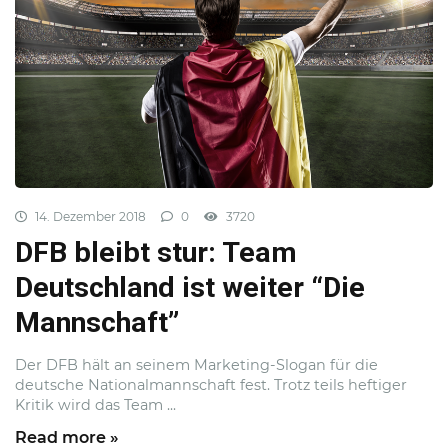
14. Dezember 2018
0
3720
DFB bleibt stur: Team
Deutschland ist weiter “Die
Mannschaft”
Der DFB hält an seinem Marketing-Slogan für die
deutsche Nationalmannschaft fest. Trotz teils heftiger
Kritik wird das Team ...
Read more »