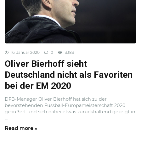
16. Januar 2020
0
3383
Oliver Bierhoff sieht
Deutschland nicht als Favoriten
bei der EM 2020
DFB-Manager Oliver Bierhoff hat sich zu der
bevorstehenden Fussball-Europameisterschaft 2020
geäußert und sich dabei etwas zurückhaltend gezeigt in
...
Read more »