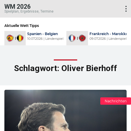
WM 2026
Spielplan, Ergebnisse, Termine
Aktuelle Wett Tipps
d
Spanien - Belgien
Frankreich - Marokko
l
10.07.2026 | Länderspiel
09.07.2026 | Länderspiel
Schlagwort:
Oliver Bierhoff
Nachrichten