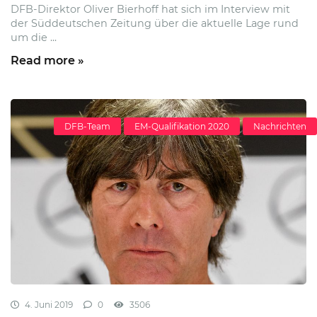
DFB-Direktor Oliver Bierhoff hat sich im Interview mit
der Süddeutschen Zeitung über die aktuelle Lage rund
um die ...
Read more »
DFB-Team
EM-Qualifikation 2020
Nachrichten
4. Juni 2019
0
3506