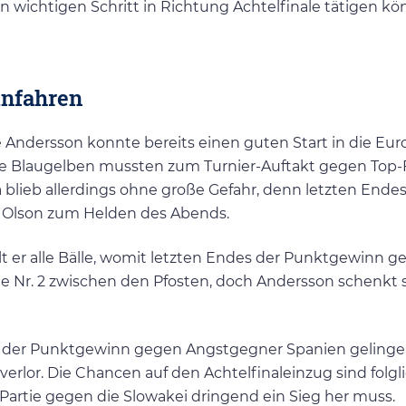
 wichtigen Schritt in Richtung Achtelfinale tätigen kö
infahren
Andersson konnte bereits einen guten Start in die Eur
Die Blaugelben mussten zum Turnier-Auftakt gegen Top-
a blieb allerdings ohne große Gefahr, denn letzten Ende
n Olson zum Helden des Abends.
t er alle Bälle, womit letzten Endes der Punktgewinn ge
e Nr. 2 zwischen den Pfosten, doch Andersson schenkt 
g der Punktgewinn gegen Angstgegner Spanien gelinge
rlor. Die Chancen auf den Achtelfinaleinzug sind folgl
artie gegen die Slowakei dringend ein Sieg her muss.