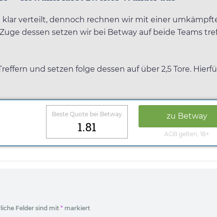
st klar verteilt, dennoch rechnen wir mit einer umkämpft
Zuge dessen setzen wir bei Betway auf beide Teams tref
ffern und setzen folge dessen auf über 2,5 Tore. Hierfü
Beste Quote bei Betway
zu Betway
1.81
AGB gelten, 18+
liche Felder sind mit
*
markiert