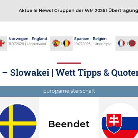
Aktuelle News
Gruppen der WM 2026
Übertragun
- England
Spanien - Belgien
Frankreich -
 Länderspiel
10.07.2026 | Länderspiel
09.07.2026 | Län
 Slowakei | Wett Tipps & Quoten
Europameisterschaft
Beendet