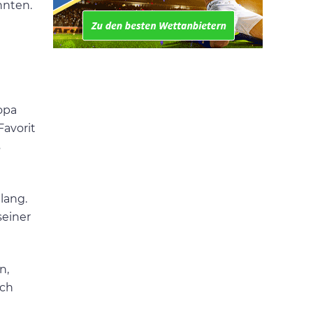
nnten.
opa
Favorit
s
lang.
seiner
n,
ich