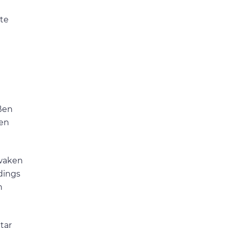
ste
ßen
gen
owaken
dings
n
tar