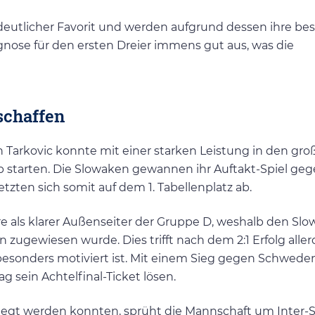
deutlicher Favorit und werden aufgrund dessen ihre be
ognose für den ersten Dreier immens gut aus, was die
schaffen
 Tarkovic konnte mit einer starken Leistung in den gro
starten. Die Slowaken gewannen ihr Auftakt-Spiel ge
etzten sich somit auf dem 1. Tabellenplatz ab.
re als klarer Außenseiter der Gruppe D, weshalb den Sl
 zugewiesen wurde. Dies trifft nach dem 2:1 Erfolg aller
 besonders motiviert ist. Mit einem Sieg gegen Schwede
g sein Achtelfinal-Ticket lösen.
egt werden konnten, sprüht die Mannschaft um Inter-S