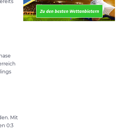
ereits
hase
erreich
dings
den. Mit
en 0:3