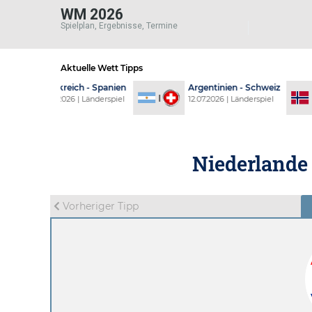
WM 2026
Spielplan, Ergebnisse, Termine
Aktuelle Wett Tipps
ich - Spanien
Argentinien - Schweiz
Norwegen 
6 | Länderspiel
12.07.2026 | Länderspiel
11.07.2026 |
Niederlande 
Vorheriger Tipp