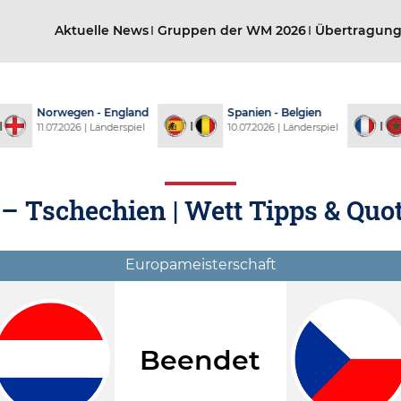
Aktuelle News
Gruppen der WM 2026
Übertragun
- England
Spanien - Belgien
Frankreich -
 Länderspiel
10.07.2026 | Länderspiel
09.07.2026 | Län
– Tschechien | Wett Tipps & Quot
Europameisterschaft
Beendet