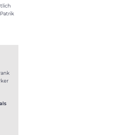
tlich
Patrik
Frank
rker
als