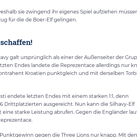
, weshalb sie zwingend ihr eigenes Spiel aufziehen müsse
ug für die de Boer-Elf gelingen.
schaffen!
havy galt ursprünglich als einer der Außenseiter der Gr
Letzten Endes landete die Reprezentace allerdings nur k
Kontrahent Kroatien punktgleich und mit derselben Torb
sti endete letzten Endes mit einem starken 1:1, denn
n 6 Drittplatzierten ausgereicht. Nun kann die Silhavy-Elf
ut eine starke Leistung abrufen. Gegen die Engländer lau
 Reprezentace.
 Punktgewinn gegen die Three Lions nur knapp. Mit de