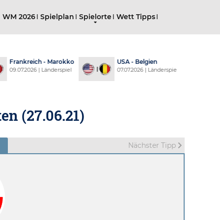
g WM 2026
Spielplan
Spielorte
Wett Tipps
 Marokko
USA - Belgien
Schweiz - Kolu
derspiel
07.07.2026 | Länderspiel
07.07.2026 | Länder
en (27.06.21)
Nächster Tipp