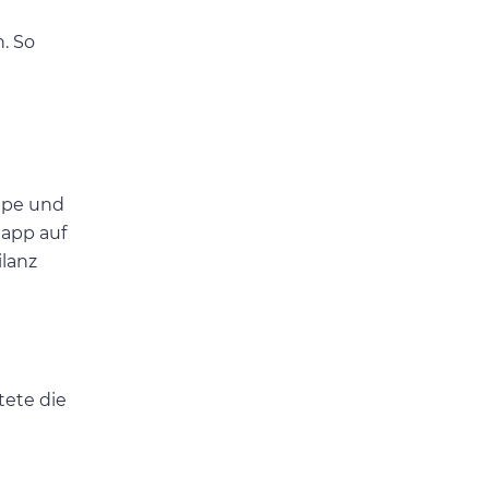
n. So
uppe und
napp auf
ilanz
tete die
n