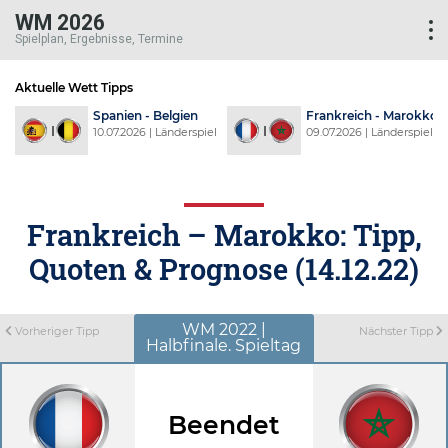
WM 2026
Spielplan, Ergebnisse, Termine
Aktuelle Wett Tipps
d
Spanien - Belgien
Frankreich - Marokko
l
10.07.2026 | Länderspiel
09.07.2026 | Länderspiel
Frankreich – Marokko: Tipp,
Quoten & Prognose (14.12.22)
WM 2022 |
Vorheriger Tipp
Nächster Tipp
Halbfinale. Spieltag
Beendet