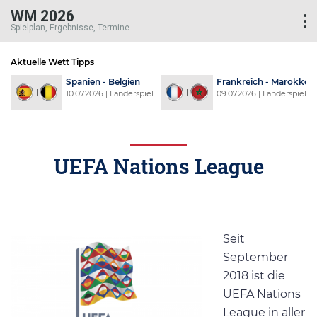
WM 2026
Spielplan, Ergebnisse, Termine
Aktuelle Wett Tipps
d
Spanien - Belgien
Frankreich - Marokko
l
10.07.2026 | Länderspiel
09.07.2026 | Länderspiel
UEFA Nations League
Seit
September
2018 ist die
UEFA Nations
League in aller