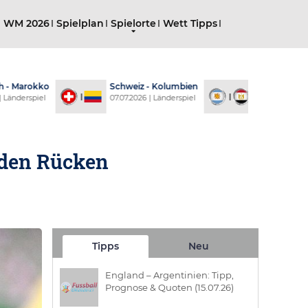
g WM 2026
Spielplan
Spielorte
Wett Tipps
 Marokko
Schweiz - Kolumbien
Argentinien - Ä
derspiel
07.07.2026 | Länderspiel
07.07.2026 | Lände
w den Rücken
Tipps
Neu
England – Argentinien: Tipp,
Prognose & Quoten (15.07.26)