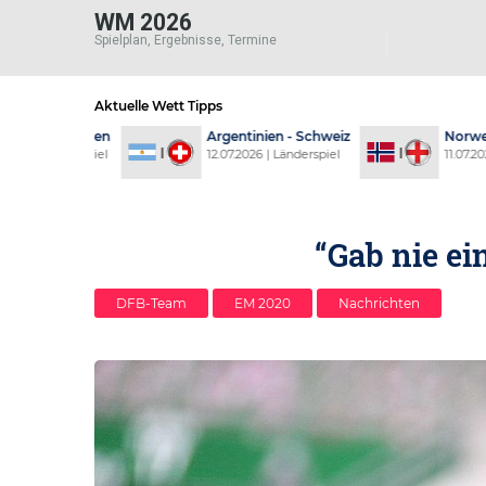
WM 2026
Spielplan, Ergebnisse, Termine
Aktuelle Wett Tipps
ich - Spanien
Argentinien - Schweiz
Norwegen 
6 | Länderspiel
12.07.2026 | Länderspiel
11.07.2026 |
“Gab nie ei
DFB-Team
EM 2020
Nachrichten