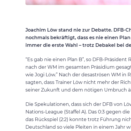
Joachim Löw stand nie zur Debatte. DFB-Ch
nochmals bekräftigt, dass es nie einen Pla
immer die erste Wahl – trotz Debakel bei d
“Es gab nie einen Plan B”, so DFB-Präsident
nach der WM im gesamten Präsidium gesagt, 
wie Jogi Löw.” Nach der desaströsen WM in
sagten, dass Trainer Löw nicht mehr der Rich
seiner Zukunft und dem nötigen Umbruch ä
Die Spekulationen, dass sich der DFB von Lö
Nations-League (Staffel A). Das 0:3 gegen die
das Rückspiel (2:2) konnte trotz Führung ni
Deutschland so viele Pleiten in einem Jahr wi