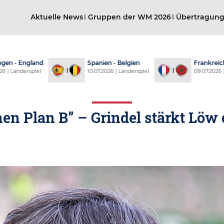
Aktuelle News
Gruppen der WM 2026
Übertragun
- England
Spanien - Belgien
Frankreich -
 Länderspiel
10.07.2026 | Länderspiel
09.07.2026 | Län
nen Plan B” – Grindel stärkt Lö