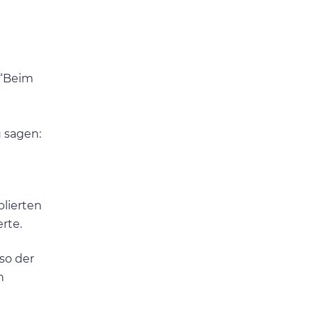
 “Beim
u sagen:
blierten
rte.
so der
h