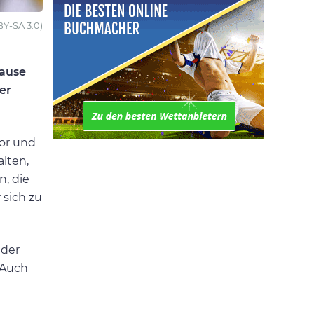
BY-SA 3.0)
pause
er
vor und
lten,
, die
 sich zu
 der
 Auch