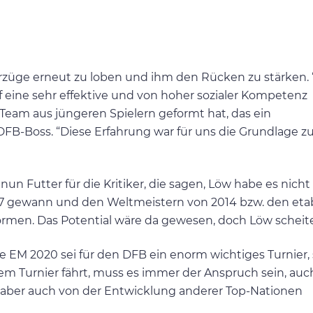
orzüge erneut zu loben und ihm den Rücken zu stärken.
f eine sehr effektive und von hoher sozialer Kompetenz
 Team aus jüngeren Spielern geformt hat, das ein
DFB-Boss. “Diese Erfahrung war für uns die Grundlage z
un Futter für die Kritiker, die sagen, Löw habe es nicht
017 gewann und den Weltmeistern von 2014 bzw. den eta
ormen. Das Potential wäre da gewesen, doch Löw scheite
ie EM 2020 sei für den DFB ein enorm wichtiges Turnier, 
em Turnier fährt, muss es immer der Anspruch sein, auc
n aber auch von der Entwicklung anderer Top-Nationen