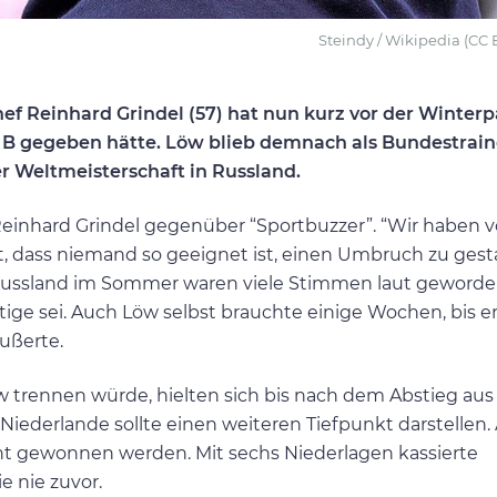
Steindy / Wikipedia (CC 
ef Reinhard Grindel (57) hat nun kurz vor der Winter
n B gegeben hätte. Löw blieb demnach als Bundestrain
er Weltmeisterschaft in Russland.
 Reinhard Grindel gegenüber “Sportbuzzer”. “Wir haben 
dass niemand so geeignet ist, einen Umbruch zu gesta
 Russland im Sommer waren viele Stimmen laut geworden
tige sei. Auch Löw selbst brauchte einige Wochen, bis er
ußerte.
w trennen würde, hielten sich bis nach dem Abstieg aus
 Niederlande sollte einen weiteren Tiefpunkt darstellen.
cht gewonnen werden. Mit sechs Niederlagen kassierte
e nie zuvor.