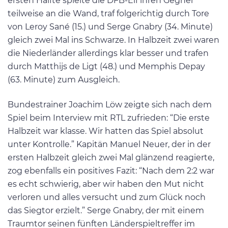
ersten Hälfte spielte die DFB-Elf ihren Gegner
teilweise an die Wand, traf folgerichtig durch Tore
von Leroy Sané (15.) und Serge Gnabry (34. Minute)
gleich zwei Mal ins Schwarze. In Halbzeit zwei waren
die Niederländer allerdings klar besser und trafen
durch Matthijs de Ligt (48.) und Memphis Depay
(63. Minute) zum Ausgleich.
Bundestrainer Joachim Löw zeigte sich nach dem
Spiel beim Interview mit RTL zufrieden: “Die erste
Halbzeit war klasse. Wir hatten das Spiel absolut
unter Kontrolle.” Kapitän Manuel Neuer, der in der
ersten Halbzeit gleich zwei Mal glänzend reagierte,
zog ebenfalls ein positives Fazit: “Nach dem 2:2 war
es echt schwierig, aber wir haben den Mut nicht
verloren und alles versucht und zum Glück noch
das Siegtor erzielt.” Serge Gnabry, der mit einem
Traumtor seinen fünften Länderspieltreffer im