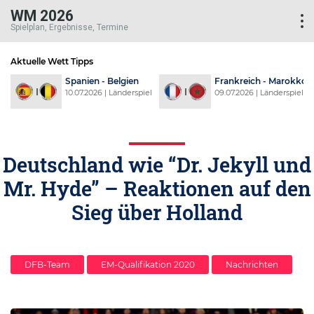
WM 2026
Spielplan, Ergebnisse, Termine
Aktuelle Wett Tipps
d
Spanien - Belgien
Frankreich - Marokko
l
10.07.2026 | Länderspiel
09.07.2026 | Länderspiel
Deutschland wie “Dr. Jekyll und
Mr. Hyde” – Reaktionen auf den
Sieg über Holland
DFB-Team
EM-Qualifikation 2020
Nachrichten