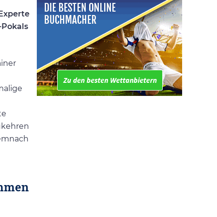
-Experte
-Pokals
ainer
malige
te
zukehren
Demnach
ommen