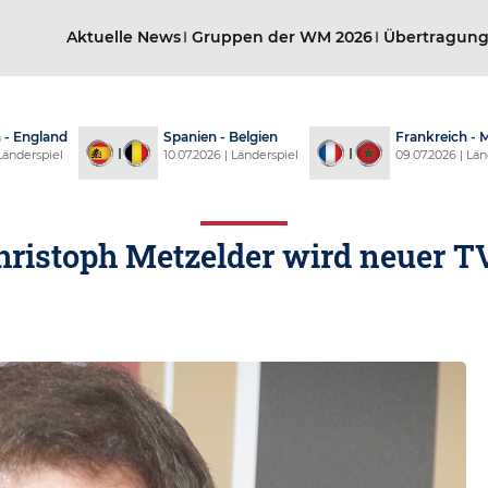
Aktuelle News
Gruppen der WM 2026
Übertragun
- England
Spanien - Belgien
Frankreich -
 Länderspiel
10.07.2026 | Länderspiel
09.07.2026 | Län
hristoph Metzelder wird neuer T