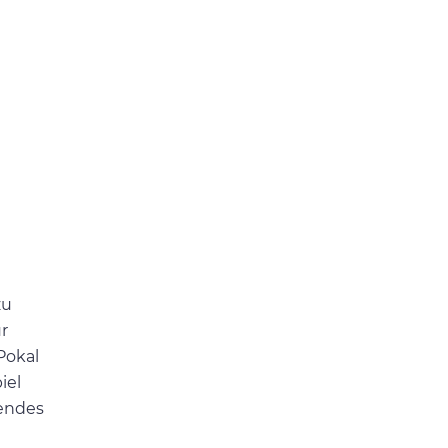
zu
r
Pokal
iel
endes