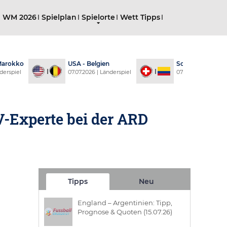
g WM 2026
Spielplan
Spielorte
Wett Tipps
 Marokko
USA - Belgien
Schweiz - Kolu
derspiel
07.07.2026 | Länderspiel
07.07.2026 | Länder
V-Experte bei der ARD
Tipps
Neu
England – Argentinien: Tipp,
Prognose & Quoten (15.07.26)