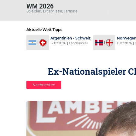
WM 2026
Spielplan, Ergebnisse, Termine
Aktuelle Wett Tipps
ich - Spanien
Argentinien - Schweiz
Norwegen 
6 | Länderspiel
12.07.2026 | Länderspiel
11.07.2026 |
Ex-Nationalspieler C
Nachrichten