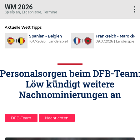
WM 2026
Spielplan, Ergebnisse, Termine
Aktuelle Wett Tipps
d
Spanien - Belgien
Frankreich - Marokko
l
10.07.2026 | Länderspiel
09.07.2026 | Länderspiel
Personalsorgen beim DFB-Team:
Löw kündigt weitere
Nachnominierungen an
DFB-Team
Nachrichten