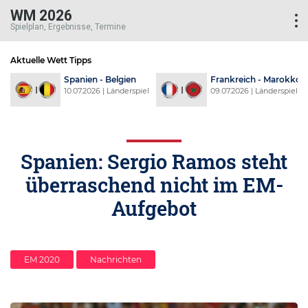
WM 2026
Spielplan, Ergebnisse, Termine
Aktuelle Wett Tipps
d
Spanien - Belgien
Frankreich - Marokko
l
10.07.2026 | Länderspiel
09.07.2026 | Länderspiel
Spanien: Sergio Ramos steht
überraschend nicht im EM-
Aufgebot
EM 2020
Nachrichten