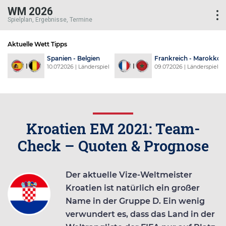
WM 2026
Spielplan, Ergebnisse, Termine
Aktuelle Wett Tipps
d
Spanien - Belgien
Frankreich - Marokko
l
10.07.2026 | Länderspiel
09.07.2026 | Länderspiel
Kroatien EM 2021: Team-
Check – Quoten & Prognose
Der aktuelle Vize-Weltmeister
Kroatien ist natürlich ein großer
Name in der Gruppe D. Ein wenig
verwundert es, dass das Land in der