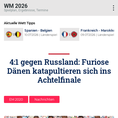
WM 2026
Spielplan, Ergebnisse, Termine
Aktuelle Wett Tipps
d
Spanien - Belgien
Frankreich - Marokko
l
10.07.2026 | Länderspiel
09.07.2026 | Länderspiel
4:1 gegen Russland: Furiose
Dänen katapultieren sich ins
Achtelfinale
EM 2020
Nachrichten