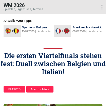
WM 2026
Spielplan, Ergebnisse, Termine
Aktuelle Wett Tipps
d
Spanien - Belgien
Frankreich - Marokko
l
10.07.2026 | Länderspiel
09.07.2026 | Länderspiel
Die ersten Viertelfinals stehen
fest: Duell zwischen Belgien und
Italien!
EM 2020
Nachrichten