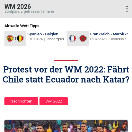
WM 2026
Spielplan, Ergebnisse, Termine
Aktuelle Wett Tipps
d
Spanien - Belgien
Frankreich - Marokko
l
10.07.2026 | Länderspiel
09.07.2026 | Länderspiel
Protest vor der WM 2022: Fährt
Chile statt Ecuador nach Katar?
Nachrichten
WM 2022