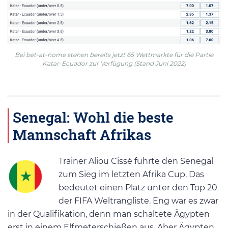
Bei bet-at-home stehen bereits jetzt 65 Wettmärkte für die Partie
Katar-Ecuador zur Verfügung (Stand Juni 2022)
Senegal: Wohl die beste
Mannschaft Afrikas
Trainer Aliou Cissé führte den Senegal
zum Sieg im letzten Afrika Cup. Das
bedeutet einen Platz unter den Top 20
der FIFA Weltrangliste. Eng war es zwar
in der Qualifikation, denn man schaltete Ägypten
erst in einem Elfmeterschießen aus. Aber Ägypten