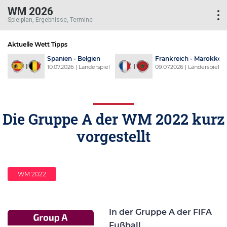
WM 2026
Spielplan, Ergebnisse, Termine
Aktuelle Wett Tipps
d
Spanien - Belgien
Frankreich - Marokko
l
10.07.2026 | Länderspiel
09.07.2026 | Länderspiel
Die Gruppe A der WM 2022 kurz
vorgestellt
WM 2022
In der Gruppe A der FIFA
Fußball