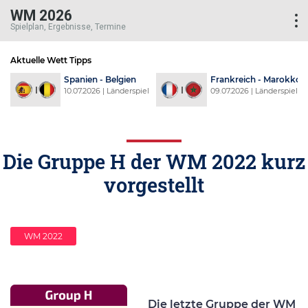
WM 2026
Spielplan, Ergebnisse, Termine
Aktuelle Wett Tipps
d
Spanien - Belgien
Frankreich - Marokko
l
10.07.2026 | Länderspiel
09.07.2026 | Länderspiel
Die Gruppe H der WM 2022 kurz
vorgestellt
WM 2022
Die letzte Gruppe der WM