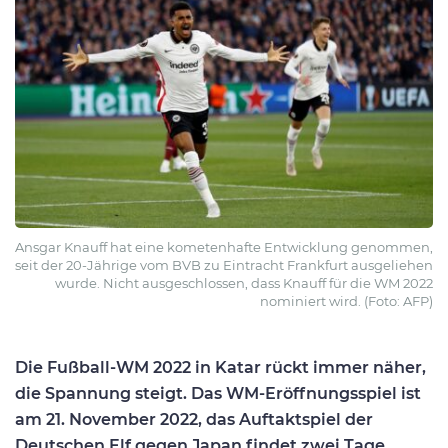
Ansgar Knauff hat eine kometenhafte Entwicklung genommen,
seit der 20-Jährige vom BVB zu Eintracht Frankfurt ausgeliehen
wurde. Nicht ausgeschlossen, dass Knauff für die WM 2022
nominiert wird. (Foto: AFP)
Die Fußball-WM 2022 in Katar rückt immer näher,
die Spannung steigt. Das WM-Eröffnungsspiel ist
am 21. November 2022, das Auftaktspiel der
Deutschen Elf gegen Japan findet zwei Tage