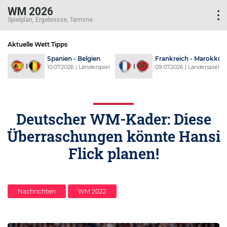
WM 2026
Spielplan, Ergebnisse, Termine
Aktuelle Wett Tipps
rankreich - Marokko
Schweiz - Kolumbien
Arg
9.07.2026 | Länderspiel
07.07.2026 | Länderspiel
07.
Deutscher WM-Kader: Diese
Überraschungen könnte Hansi
Flick planen!
Nachrichten
WM 2022