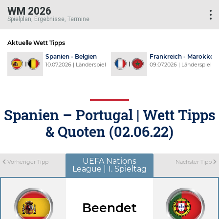
WM 2026
Spielplan, Ergebnisse, Termine
Aktuelle Wett Tipps
d
Spanien - Belgien
Frankreich - Marokko
l
10.07.2026 | Länderspiel
09.07.2026 | Länderspiel
Spanien – Portugal | Wett Tipps
& Quoten (02.06.22)
UEFA Nations
Vorheriger Tipp
Nächster Tipp
League | 1. Spieltag
Beendet