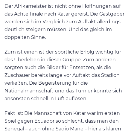
Der Afrikameister ist nicht ohne Hoffnungen auf
das Achtelfinale nach Katar gereist. Die Gastgeber
werden sich im Vergleich zum Auftakt allerdings
deutlich steigern müssen. Und das gleich im
doppelten Sinne.
Zum ist einen ist der sportliche Erfolg wichtig für
das Überleben in dieser Gruppe. Zum anderen
sorgten auch die Bilder für Entsetzen, als die
Zuschauer bereits lange vor Auftakt das Stadion
verließen. Die Begeisterung für die
Nationalmannschaft und das Turnier könnte sich
ansonsten schnell in Luft auflösen.
Fakt ist: Die Mannschaft von Katar war im ersten
Spiel gegen Ecuador so schlecht, dass man den
Senegal – auch ohne Sadio Mane – hier als klaren