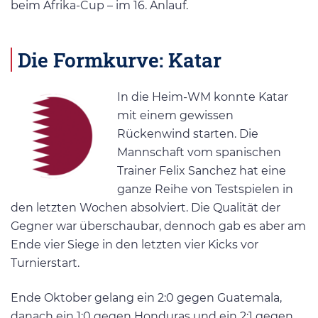
beim Afrika-Cup – im 16. Anlauf.
Die Formkurve: Katar
In die Heim-WM konnte Katar
mit einem gewissen
Rückenwind starten. Die
Mannschaft vom spanischen
Trainer Felix Sanchez hat eine
ganze Reihe von Testspielen in
den letzten Wochen absolviert. Die Qualität der
Gegner war überschaubar, dennoch gab es aber am
Ende vier Siege in den letzten vier Kicks vor
Turnierstart.
Ende Oktober gelang ein 2:0 gegen Guatemala,
danach ein 1:0 gegen Honduras und ein 2:1 gegen