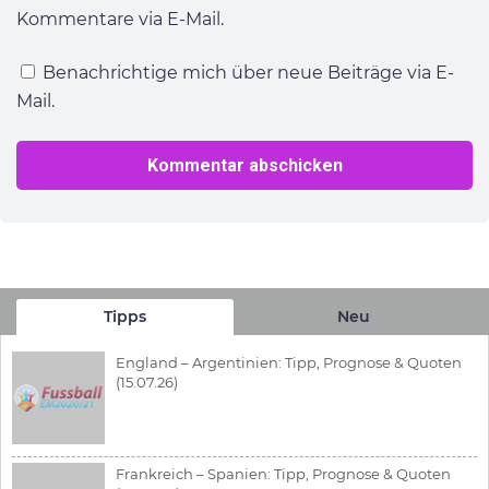
Kommentare via E-Mail.
Benachrichtige mich über neue Beiträge via E-
Mail.
Tipps
Neu
England – Argentinien: Tipp, Prognose & Quoten
(15.07.26)
Frankreich – Spanien: Tipp, Prognose & Quoten