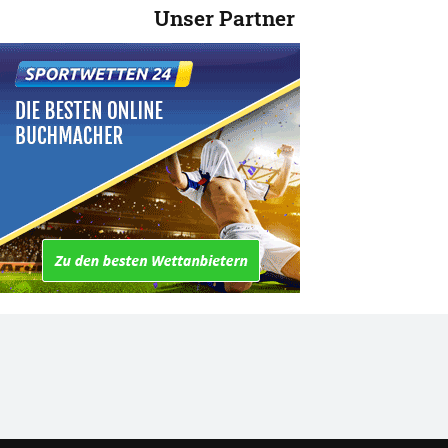
Unser Partner