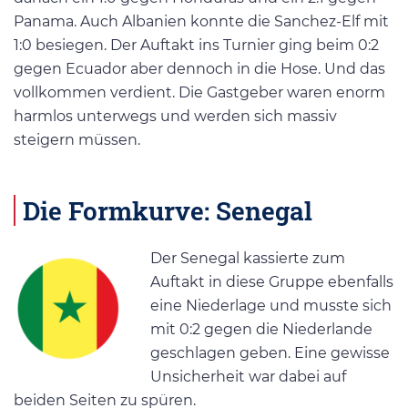
Panama. Auch Albanien konnte die Sanchez-Elf mit
1:0 besiegen. Der Auftakt ins Turnier ging beim 0:2
gegen Ecuador aber dennoch in die Hose. Und das
vollkommen verdient. Die Gastgeber waren enorm
harmlos unterwegs und werden sich massiv
steigern müssen.
Die Formkurve: Senegal
Der Senegal kassierte zum
Auftakt in diese Gruppe ebenfalls
eine Niederlage und musste sich
mit 0:2 gegen die Niederlande
geschlagen geben. Eine gewisse
Unsicherheit war dabei auf
beiden Seiten zu spüren.