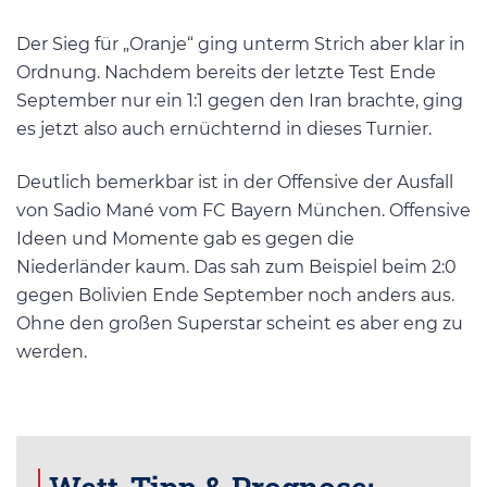
Der Sieg für „Oranje“ ging unterm Strich aber klar in
Ordnung. Nachdem bereits der letzte Test Ende
September nur ein 1:1 gegen den Iran brachte, ging
es jetzt also auch ernüchternd in dieses Turnier.
Deutlich bemerkbar ist in der Offensive der Ausfall
von Sadio Mané vom FC Bayern München. Offensive
Ideen und Momente gab es gegen die
Niederländer kaum. Das sah zum Beispiel beim 2:0
gegen Bolivien Ende September noch anders aus.
Ohne den großen Superstar scheint es aber eng zu
werden.
Wett-Tipp & Prognose: