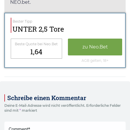
NEO.bet.
Bester Tipp
UNTER 2,5 Tore
Beste Quote bei Neo.Bet
zu Neo.Bet
1,64
AGB gelten, 18+
Schreibe einen Kommentar
Deine E-Mail-Adresse wird nicht veröffentlicht.
Erforderliche Felder
sind mit
*
markiert