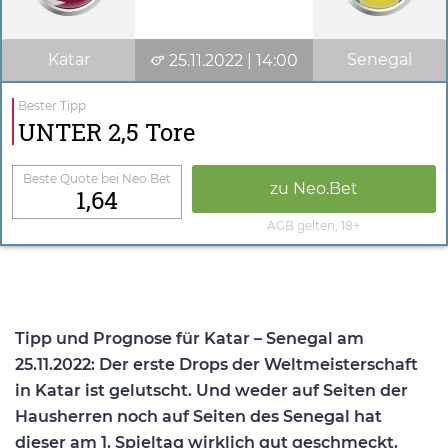
Katar
Senegal
25.11.2022 | 14:00
Bester Tipp
UNTER 2,5 Tore
Beste Quote bei Neo.Bet
zu Neo.Bet
1,64
AGB gelten, 18+
Tipp und Prognose für Katar – Senegal am
25.11.2022:
Der erste Drops der Weltmeisterschaft
in Katar ist gelutscht. Und weder auf Seiten der
Hausherren noch auf Seiten des Senegal hat
dieser am 1. Spieltag wirklich gut geschmeckt.